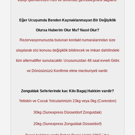
edilip işlemlerinizin hızlı ve sorunsuz gercekleşmesi sağlanır.
Eğer Ucuşumda Benden Kaynaklanmayan Bir Değişiklik
Olursa Haberim Olur Mu? Nasıl Olur?
Rezervasyonunuzda bulunan kontakt numaralarından size
ulaşılarak söz konusu değişiklik bildirecek ve imkan dahilindeki
tüm alternatifler sunulacaktir. Ucusunuzdan 48 saat evveli Gidis
ve Dönüsünüzü Konfirme etme mecburiyeti vardir.
Zonguldak Seferlerinde kac Kilo Bagaj Hakkim vardir?
Yetiskin ve Cocuk Yolcularimizin 23kg veya 0kg (Corendon)
30kg (Sunexpress Düsseldorf Zonguldak)
20kg (Sunexpress Zonguldak Düsseldorf)