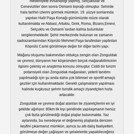
medeniyete evsahipliği yapmış, Selçuklular ve
Cenevizliler`den sonra Osmanlı toprağı olmuştur. Sehirde
hala tarihin izlerini görmek mümkün. 19. yüzyıl sonlarında
yapılan Halil Paşa Konağı günümüzde müze olarak
kullanılmakta ve Abbasi, Artuklu, Grek, Roma, Bizans,Emevi,
Selçuklu ve Osmanlı`lardan kalma buluntular
sergilenmektedir. Şehir merkezinde bulunan ve zamanın
sadrazamlarından Köprülü Mehmet Paşa tarafından yaptırılan
Köprülü Camii görülmeye değer bir diğer tarihi yapı.
Mağara oluşumu bakımından oldukça zengin olan Zonguldak
ve çevresi, dünyanın her köşesinden birçok mağarabilimcinin
ilgisini çekmiş ve araştırma konusu olmuştur. Ciddi bir turizm
potansiyeli olan Zonguldak mağaraları, yeterli tanıtımı
yapılmadığı için şu anda daha çok bilimsel ve sportif amaçlı
geziler için kullanılmaktadır. Gerekli çalışmaların yapılması
halinde kuşkusuz şehrin turistik amaçlı ziyaretçileri hızla
artacaktır.
Zonguldak ve çevresi doğal alanları ile ziyaretçilerini en iyi
şekilde ağırlıyor. 80km lik kıyı şeridinde yapılaşmanın henüz
çok fazla görülmediği doğal plajlar bulunmakta. Yaz
aylarında, bu neredeyse el değmemiş plajlarda denizen
keyfini çıkarmanız mümkün, ayrıca su altı dalış faaliyetleri,
görülmeye değer çağlayan ve şelalelerde yapabileceğiniz