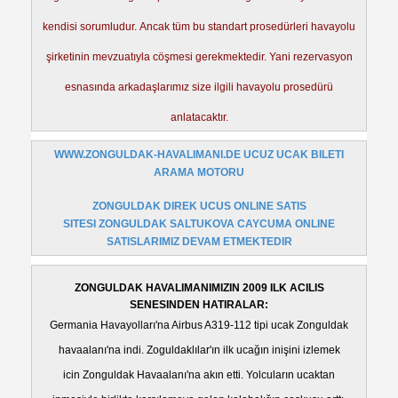
kendisi sorumludur. Ancak tüm bu standart prosedürleri havayolu
şirketinin mevzuatıyla cöşmesi gerekmektedir. Yani rezervasyon
esnasında arkadaşlarımız size ilgili havayolu prosedürü
anlatacaktır.
WWW.ZONGULDAK-HAVALIMANI.DE UCUZ UCAK BILETI
ARAMA MOTORU
ZONGULDAK DIREK UCUS ONLINE SATIS
SITESI ZONGULDAK SALTUKOVA CAYCUMA ONLINE
SATISLARIMIZ DEVAM ETMEKTEDIR
ZONGULDAK HAVALIMANIMIZIN 2009 ILK ACILIS
SENESINDEN HATIRALAR:
Germania Havayolları'na Airbus A319-112
tipi ucak Zonguldak
havaalanı'na indi. Zoguldaklılar'ın ilk ucağın inişini izlemek
icin Zonguldak Havaalanı'na akın etti. Yolcuların ucaktan