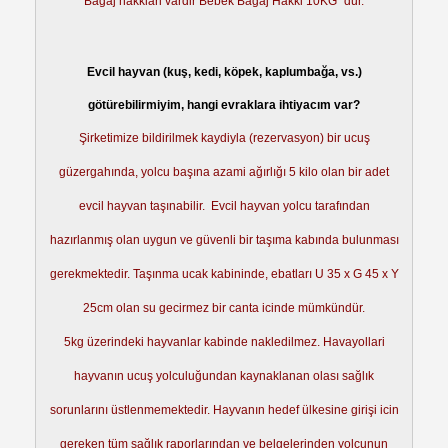
Bagaj hakklari vardir Bebek Bagaj Hakki 10KG ´dur.
Evcil hayvan (kuş, kedi, köpek, kaplumbağa, vs.)
götürebilirmiyim, hangi evraklara ihtiyacım var?
Şirketimize bildirilmek kaydiyla
(rezervasyon) bir ucuş
güzergahında, yolcu başına azami ağırlığı 5 kilo olan bir
adet
evcil hayvan taşınabilir. Evcil hayvan yolcu tarafından
hazırlanmış olan uygun ve güvenli bir taşıma kabında bulunması
gerekmektedir. Taşınma ucak kabininde, ebatları U 35 x G 45 x Y
25cm olan su gecirmez bir canta icinde mümkündür.
5kg üzerindeki hayvanlar kabinde nakledilmez. Havayollari
hayvanın ucuş yolculuğundan kaynaklanan olası sağlık
sorunlarını üstlenmemektedir. Hayvanın hedef ülkesine girişi icin
gereken tüm sağlık raporlarından ve belgelerinden yolcunun