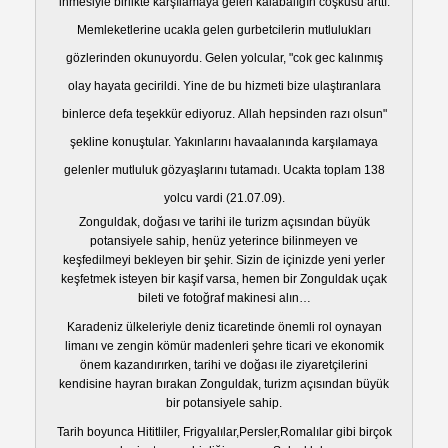
inmesiyle birlikte karşılamaya gelen kalabalığın coşkusu arttı.
Memleketlerine ucakla gelen gurbetcilerin mutlulukları
gözlerinden okunuyordu. Gelen yolcular, "cok gec kalınmış
olay hayata gecirildi. Yine de bu hizmeti bize ulaştıranlara
binlerce defa teşekkür ediyoruz. Allah hepsinden razı olsun"
şekline konuştular. Yakınlarını havaalanında karşılamaya
gelenler mutluluk gözyaşlarını tutamadı. Ucakta toplam 138
yolcu vardi (21.07.09).
Zonguldak, doğası ve tarihi ile turizm açısından büyük
potansiyele sahip, henüz yeterince bilinmeyen ve
keşfedilmeyi bekleyen bir şehir. Sizin de içinizde yeni yerler
keşfetmek isteyen bir kaşif varsa, hemen bir Zonguldak uçak
bileti ve fotoğraf makinesi alın…
Karadeniz ülkeleriyle deniz ticaretinde önemli rol oynayan
limanı ve zengin kömür madenleri şehre ticari ve ekonomik
önem kazandırırken, tarihi ve doğası ile ziyaretçilerini
kendisine hayran bırakan Zonguldak, turizm açısından büyük
bir potansiyele sahip.
Tarih boyunca Hititliler, Frigyalılar,Persler,Romalılar gibi birçok