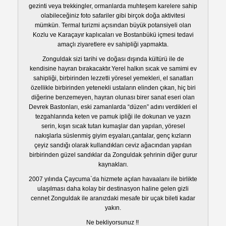
gezinti veya trekkingler, ormanlarda muhteşem karelere sahip
olabileceğiniz foto safariler gibi birçok doğa aktivitesi
mümkün. Termal turizmi açısından büyük potansiyeli olan
Kozlu ve Karaçayır kaplıcaları ve Bostanbükü içmesi tedavi
amaçlı ziyaretlere ev sahipliği yapmakta.
Zonguldak sizi tarihi ve doğası dışında kültürü ile de
kendisine hayran bırakacaktır.Yerel halkın sıcak ve samimi ev
sahipliği, birbirinden lezzetli yöresel yemekleri, el sanatları
özellikle birbirinden yetenekli ustaların elinden çıkan, hiç biri
diğerine benzemeyen, hayran olunası birer sanat eseri olan
Devrek Bastonları, eski zamanlarda “düzen” adını verdikleri el
tezgahlarında keten ve pamuk ipliği ile dokunan ve yazın
serin, kışın sıcak tutan kumaşlar dan yapılan, yöresel
nakışlarla süslenmiş giyim eşyaları,çantalar, genç kızların
çeyiz sandığı olarak kullandıkları ceviz ağacından yapılan
birbirinden güzel sandıklar da Zonguldak şehrinin diğer gurur
kaynakları.
2007 yılında Çaycuma`da hizmete açılan havaalanı ile birlikte
ulaşılması daha kolay bir destinasyon haline gelen gizli
cennet Zonguldak ile aranızdaki mesafe bir uçak bileti kadar
yakın.
Ne bekliyorsunuz !!